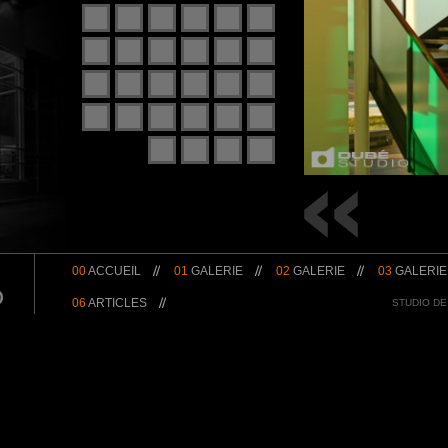
00
ACCUEIL
01
GALERIE
02
GALERIE
03
GALERIE
06
ARTICLES
STUDIO DE